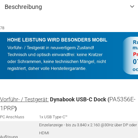
Beschreibung
78
PA5356E-
Vorführ- / Testgerät:
Dynabook USB-C Dock (
1PRP
)
PC Anschluss
1x USB Type-C™
Einzelanzeige - bis zu 3.840 x 2.160 @30Hz über DP oder
HDMI
Auflösung