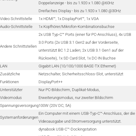
Doppelanzeige - bis zu 1.920 x 1.080 @60Hz
Dreifaches Display - bis zu 1.920 x 1.080 @30Hz
Video Schnittstelle
1x HDMI™, 1x DisplayPort™, 1x VGA
Audio-Schnittstelle
1x Kopfhörer/Mikrofon-Kombinationsbuchse
2x USB Typ-C™ Ports (einer für PC-Anschluss), 4x USB
3.0 Ports (2x USB 3.1 Gen2 auf der Vorderseite,
Andere Schnittstellen
unterstützt BC 1.2 Laden; 2x USB 3.1 Gen1 auf der
Rückseite), 1x SD Card Slot, 1x DC-IN Buchse
LAN
Gigabit LAN (10/100/1000 BASE-TX Ethernet)
Zusätzliche
Netzschalter, Sicherheitsschloss-Slot, unterstützt
Funktionen
DisplayPort++
Unterstützter
Nur PC-Bildschirm, Duplikat-Modus,
Videomodus
Erweiterungsmodus, nur zweiter Bildschirm
Spannungsversorgung
100W (20V DC, 5A)
Ein Computer mit einem USB-Typ-C™-Anschluss, der die
Systemanforderungen
Videoausgabe und Stromversorgung unterstützt.
dynabook USB-C™-Dockingstation