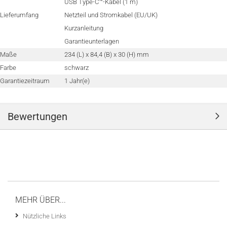
USB Type-C™-Kabel (1 m)
Lieferumfang
Netzteil und Stromkabel (EU/UK)
Kurzanleitung
Garantieunterlagen
Maße
234 (L) x 84,4 (B) x 30 (H) mm
Farbe
schwarz
Garantiezeitraum
1 Jahr(e)
Bewertungen
MEHR ÜBER...
Nützliche Links