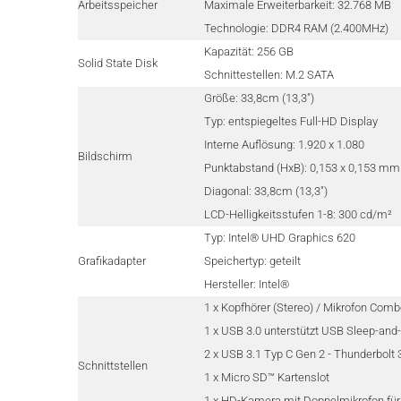
Arbeitsspeicher
Maximale Erweiterbarkeit: 32.768 MB
Technologie: DDR4 RAM (2.400MHz)
Kapazität: 256 GB
Solid State Disk
Schnittestellen: M.2 SATA
Größe: 33,8cm (13,3")
Typ: entspiegeltes Full-HD Display
Interne Auflösung: 1.920 x 1.080
Bildschirm
Punktabstand (HxB): 0,153 x 0,153 m
Diagonal: 33,8cm (13,3")
LCD-Helligkeitsstufen 1-8: 300 cd/m²
Typ: Intel® UHD Graphics 620
Grafikadapter
Speichertyp: geteilt
Hersteller: Intel®
1 x Kopfhörer (Stereo) / Mikrofon Co
1 x USB 3.0 unterstützt USB Sleep-an
2 x USB 3.1 Typ C Gen 2 - Thunderbolt 
Schnittstellen
1 x Micro SD™ Kartenslot
1 x HD-Kamera mit Doppelmikrofon für