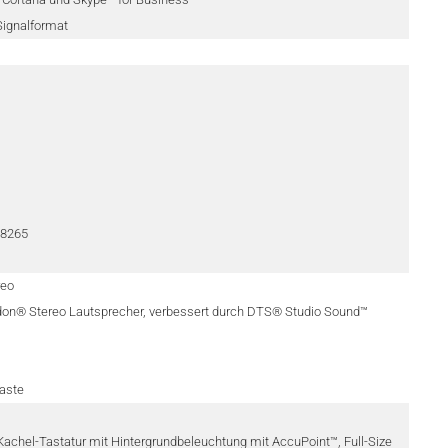
 Signalformat
C 8265
reo
don® Stereo Lautsprecher, verbessert durch DTS® Studio Sound™
taste
chel-Tastatur mit Hintergrundbeleuchtung mit AccuPoint™, Full-Size