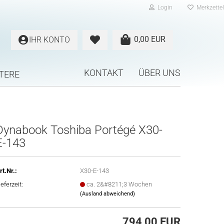
Login
Merkzettel
0,00 EUR
IHR KONTO
KONTAKT
ÜBER UNS
TERE
Dynabook Toshiba Portégé X30-
E-143
rt.Nr.:
X30-E-143
ieferzeit:
ca. 2&#8211;3 Wochen
(Ausland abweichend)
794,00 EUR