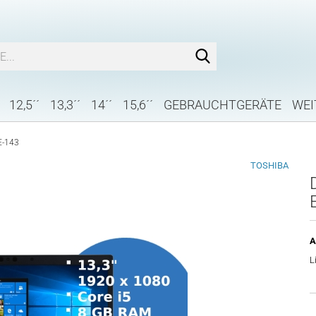
Suche...
12,5´´
13,3´´
14´´
15,6´´
GEBRAUCHTGERÄTE
WEI
E-143
TOSHIBA
A
L