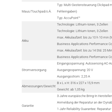
Typ: Multi-Gestensteuerung Clickpad 
Maus/Touchpad/o.Ä.
Fehleingaben)
Typ: AccuPoint™
Technologie: Lithium-Ionen, 3 Zellen
Technologie: Lithium-Ionen, 3 Zellen
max. Akkulaufzeit: bis zu 10 h 10 min
Akku
Business Applications Performance Co
max. Akkulaufzeit: bis zu 14 Std. 25 
Business Applications Performance Co
Eingangsspannung: Autosensing AC-Ada
Stromversorgung
Ausgangsspannung: 20 V
Ausgangsstrom: 2,25 A
B x L x H: 316 x 227 x 15,9 mm
Abmessungen/Gewicht
Gewicht: ab 1,05 kg
3 Jahre europäische Bring-In Hersteller
Anmeldung der Reparatur an der Dynab
Garantie
1 Jahr Reliability Guarantee: Reparatur