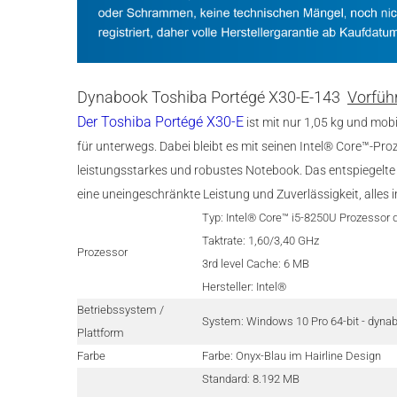
Dynabook Toshiba Portégé X30-E-143
Vorführ
Der Toshiba Portégé X30-E
ist mit nur 1,05 kg und mob
für unterwegs. Dabei bleibt es mit seinen Intel® Core™-Pr
leistungsstarkes und robustes Notebook. Das entspiegelte 
eine uneingeschränkte Leistung und Zuverlässigkeit, alle
Typ: Intel® Core™ i5-8250U Prozessor 
Taktrate: 1,60/3,40 GHz
Prozessor
3rd level Cache: 6 MB
Hersteller: Intel®
Betriebssystem /
System: Windows 10 Pro 64-bit - dyna
Plattform
Farbe
Farbe: Onyx-Blau im Hairline Design
Standard: 8.192 MB