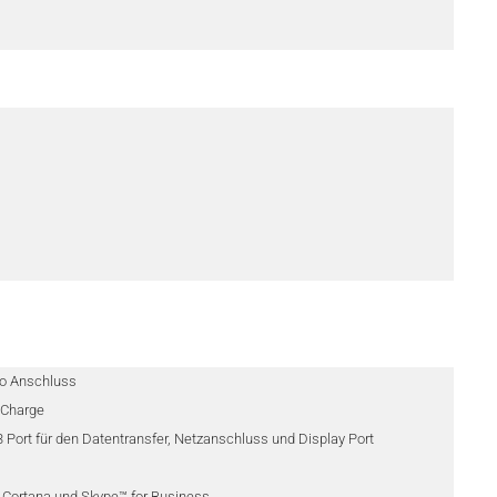
m
mbo Anschluss
d-Charge
3 Port für den Datentransfer, Netzanschluss und Display Port
 Cortana und Skype™ for Business