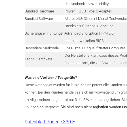
de.dynabook.com/reliability
Bundled Hardware
Power – USB Type-C Adapter
Bundled Software
Microsoft® Office (1 Monat Testversion
Steckplatz für Kabel Sicherung
Sicherungseinrichtungen
Advanced Encryption (TPM 2.0)
Intern entwickeltes BIOS
Besondere Merkmale
ENERGY STAR qualifizierter Computer
Der Hersteller erklärt, dass dieses P
Techn. Zertifikate
übereinstimmt, die zur Anwendung des 
Was sind Vorführ- / Testgeräte?
Diese Notebooks wurden für kurze Zeit an potentielle Kunden au
können. Bei den Kunden handelt es sich um vorwiegend um groß
im Allgemeinen insgesamt nur 3 bis 6 Wochen ausgeliehen. Sie
OVP original verpackt.
Sie sind noch nicht registriert worden un
Datenblatt Portégé X30-E