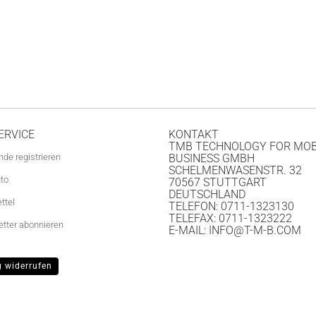
ERVICE
KONTAKT
TMB TECHNOLOGY FOR MOB
nde registrieren
BUSINESS GMBH
SCHELMENWASENSTR. 32
nto
70567 STUTTGART
DEUTSCHLAND
ttel
TELEFON: 0711-1323130
TELEFAX: 0711-1323222
tter abonnieren
E-MAIL: INFO@T-M-B.COM
g widerrufen