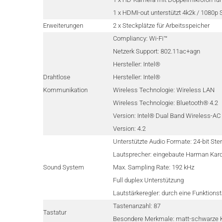
1 x HDMI-out unterstützt 4k2k / 1080p
Erweiterungen
2 x Steckplätze für Arbeitsspeicher
Compliancy: Wi-Fi™
Netzerk Support: 802.11ac+agn
Hersteller: Intel®
Drahtlose
Hersteller: Intel®
Kommunikation
Wireless Technologie: Wireless LAN
Wireless Technologie: Bluetooth® 4.2
Version: Intel® Dual Band Wireless-A
Version: 4.2
Unterstützte Audio Formate: 24-bit Ste
Lautsprecher: eingebaute Harman Kar
Sound System
Max. Sampling Rate: 192 kHz
Full duplex Unterstützung
Lautstärkeregler: durch eine Funktions
Tastenanzahl: 87
Tastatur
Besondere Merkmale: matt-schwarze Ka