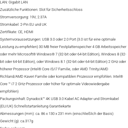
LAN: Gigabit LAN
Zusätzliche Funktionen: Slot für Sicherheitsschloss
Stromversorgung: 19V, 2.37A
Stromkabel: 2-Pin EU und UK
Zertifikate: CE, HDMI
Systemvoraussetzungen: USB 3.0 oder 2.0 Port (3.0 ist für eine optimale
Leistung zu empfehlen) 30 MB freier Festplattenspeicher 4 GB Arbeitsspeicher
oder mehr Microsoft® Windows® 7 (32-bit oder 64-bit Edition), Windows 8 (32-
bit oder 64-bit Edition), oder Windows 8.1 (32-bit oder 64-bit Edition) 2 GHz oder
höherer Prozessor (Intel® Core i5/i7 Familie, oder AMD Trinity/AMD
Richland/AMD Kaveri Familie oder kompatiblen Prozessor empfohlen. Intel®
Core ™ i7 2 GHz-Prozessor oder höher für optimale Videowiedergabe
empfohlen)
Packungsinhalt: Dynadock™ 4K USB 3.0 Kabel AC Adapter und Stromkabel
(EU/UK) Schnellstartanleitung Garantiekarte
Abmessungen (mm): ca. 86 x 130 x 231 mm (einschließlich der Basis)
Gewicht (g): ca.317g